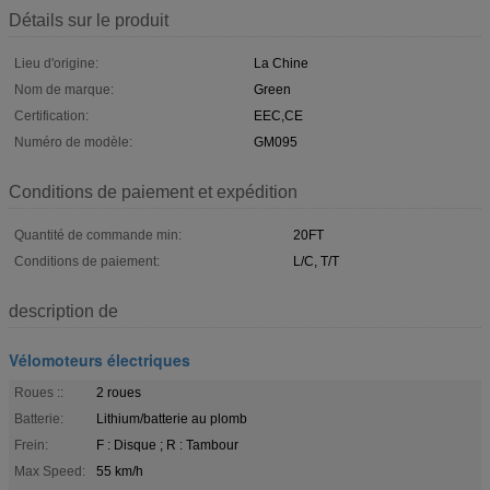
Détails sur le produit
Lieu d'origine:
La Chine
Nom de marque:
Green
Certification:
EEC,CE
Numéro de modèle:
GM095
Conditions de paiement et expédition
Quantité de commande min:
20FT
Conditions de paiement:
L/C, T/T
description de
Vélomoteurs électriques
Roues ::
2 roues
Batterie:
Lithium/batterie au plomb
Frein:
F : Disque ; R : Tambour
Max Speed:
55 km/h