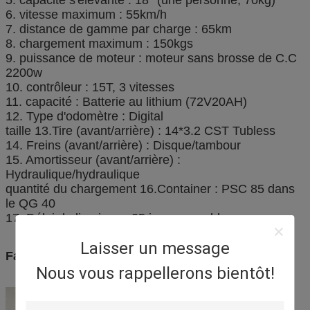
6. vitesse maximum : 55km/h
7. distance de gamme par charge : 65km
8. chargement maximum : 150kgs
9. puissance de moteur : moteur sans brosse de C.C
2200w
10. contrôleur : 15T, 3 vitesses
11. capacité : Batterie au lithium (72V20AH)
12. Type d'odomètre : Digital
taille 13.Tire (avant/arrière) : 14*3.2 CST Tubless
14. Freins (avant/arrière) : Disque/tambour
15. Amortisseur (avant/arrière) :
Hydraulique/hydraulique
quantité du chargement 16.Container : PSC 85 dans
le QG 40
17. Délai de livraison : 25 jours ouvrables
Laisser un message
Facultatif :
Batterie au plomb (60V20AH/72V20AH)
Nous vous rappellerons bientôt!