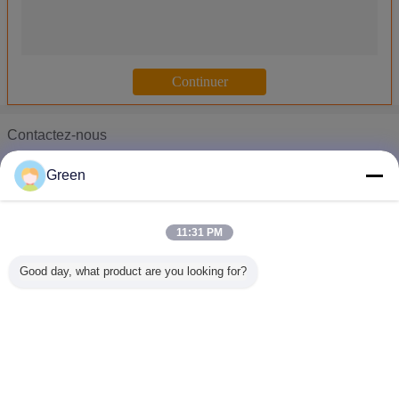
I8 la mini mobilité colorée deux roulent le scooter de équilibrage d
Le mini adulte léger 10 pouces roue le scooter/deux de équilibrag
Taille portative mignonne 939*480*200mm de fois de Mini Self B
Scooter électrique pliable portatif de Mercury pour le certificat de
Le scooter électrique de mini lithium électrique pliable/tiennent 
Contactez-nous
48V le MINI lithium deux électriques roulent le moteur sans bros
Ms. Nicole
Portable de Mercury pliant le scooter motorisé mini par adulte de
Green
Téléphone :
0086-510-88206605
Aliments de préparation rapide envoyant le scooter électrique 7
Roues électriques de fond du scooter 2 de batterie au lithium d
11:31 PM
type fonctionnel de 72V 2500W moto/scooter électriques adultes
Good day, what product are you looking for?
Scooter électrique électrique de la grande vitesse 50cc de scoo
Moto de batterie au lithium/scooter électriques sûrs 55km/h maxi
moto électrique qui respecte l'environnement/scooter de Long-k
2 tour électrique électrique de la résistance GM005 du scooter 
Changez la langue
Moto/scooter électriques de lithium pour l'étudiant/vitesse max
French