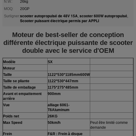
N.W.:
26kg
MOQ:
20GP
scooter autopropulsé de 48V 15A
scooter 600W autopropulsé
Surligner:
,
,
Scooter puissant électrique permis par APPLI
Moteur de best-seller de conception
différente électrique puissante de scooter
double avec le service d'OEM
Modèle
SX
Moteur
Taille
1122*530*1185mm600W
Taille se pliante
1122*530*447mm
Taille de emballage
1175*275*485mm
Avant et empattement
900mm
arrière
Vue
alliage 6061-
T6Aluminum
Poids net
26KG
Max Speed
50km/h
Peut être limité comme
demande
Frein
F&R : Frein à disque