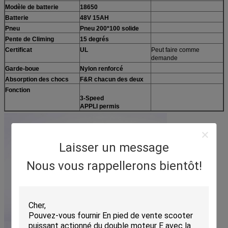
Modèle de batterie
18650
Batterie
48V 15AH
Pneu
Pneu 200*100 solide
Pente de Climing
15 degrés
Certificat
UL
Peut faire comme
demande
Garde-boue
Nylon renforcé
Absorption des chocs
F&R chacun des deux
Fonction
3-Speed
APPLI permis
Laisser un message
Nous vous rappellerons bientôt!