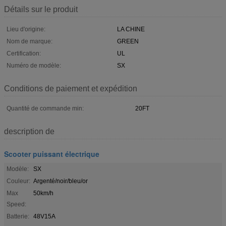
Détails sur le produit
Lieu d'origine:
LA CHINE
Nom de marque:
GREEN
Certification:
UL
Numéro de modèle:
SX
Conditions de paiement et expédition
Quantité de commande min:
20FT
description de
Scooter puissant électrique
Modèle:
SX
Couleur:
Argenté/noir/bleu/or
Max
50km/h
Speed:
Batterie:
48V15A