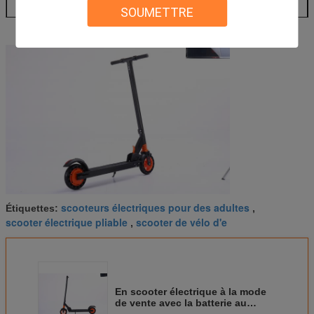
Modèle de
18650
SOUMETTRE
batterie
Batterie
36V 6AH
Pneu 200*50 solide/pneu de nid
Pneu
d'abeilles
Pente de Climing
15 degrés
Certificat
CE, FCC, ROHS
Garde-boue
Nylon renforcé
Absorption des
Absorption des
Avant seulement
chocs de double de
chocs
F&R
3-Speed
Fonction
APPLI permis
scooteurs électriques pour des adultes
Étiquettes:
,
scooter électrique pliable
scooter de vélo d'e
,
En scooter électrique à la mode
de vente avec la batterie au