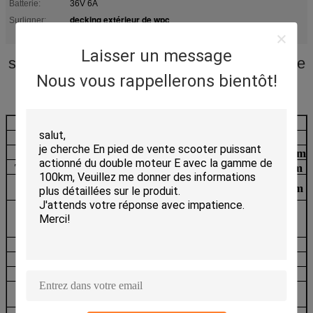
Batterie:
36V 6A
decking extérieur de wpc
Surligner:
,
Decking composé en plastique en bois
Laisser un message
scooter électrique à la mode avec la batterie
Nous vous rappellerons bientôt!
au lithium et le moteur
Modèle
FM-S8
FM-S8/PRO
Moteur
350W
Taille
1020*420*1090mm
1080*420*1090mm
Taille se pliante
1110*470*370mm
1110*470*370mm
Taille de
1040*165*400mm
1040*165*400mm
emballage
Avant et
empattement
800mm
850mm
arrière
Vue
alliage 6061-T6Aluminum
Poids net
13.5KG
14.3KG
Max Speed
28km/h
F : Frein électronique R : Frein à
Frein
disque